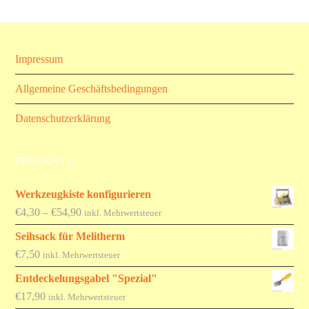
Impressum
Allgemeine Geschäftsbedingungen
Datenschutzerklärung
PRODUKTE
Werkzeugkiste konfigurieren
Preisspanne:
€
4,30
–
€
54,90
inkl. Mehrwertsteuer
€4,30
Seihsack für Melitherm
bis
€
7,50
inkl. Mehrwertsteuer
€54,90
Entdeckelungsgabel "Spezial"
€
17,90
inkl. Mehrwertsteuer