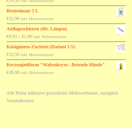
€
19,30
inkl. Mehrwertsteuer
Beutenlasur 5 L
€
32,90
inkl. Mehrwertsteuer
Auflageschienen (div. Längen)
Preisspanne:
€
0,95
–
€
1,90
inkl. Mehrwertsteuer
€0,95
Königinnen-Zuchtset (Dadant US)
bis
€
33,50
inkl. Mehrwertsteuer
€1,90
Kerzengießform "Wabenkerze - Betende Hände"
€
49,90
inkl. Mehrwertsteuer
Alle Preise inklusive gesetzlicher Mehrwertsteuer, zuzüglich
Versandkosten.