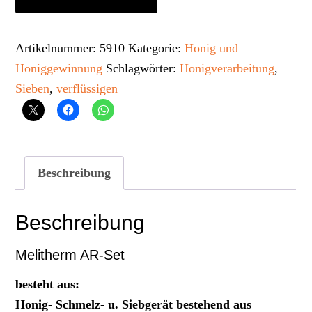
AR-
Set
Artikelnummer:
5910
Kategorie:
Honig und
Menge
Honiggewinnung
Schlagwörter:
Honigverarbeitung
,
Sieben
,
verflüssigen
Beschreibung
Beschreibung
Melitherm AR-Set
besteht aus:
Honig- Schmelz- u. Siebgerät bestehend aus